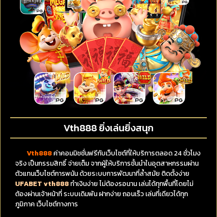
Vth888 ยิ่งเล่นยิ่งสนุก
Vth888
ค่าคอมมิชชั่นฟรีกับเว็บไซต์ที่ให้บริการตลอด 24 ชั่วโมง
จริง เป็นกรรมสิทธิ์ จ่ายเต็ม จากผู้ให้บริการชั้นนำในอุตสาหกรรมผ่าน
ตัวแทนเว็บไซต์การพนัน ด้วยระบบการพัฒนาที่ล้ำสมัย ติดตั้งง่าย
UFABET vth888
ทำเงินง่าย ไม่ต้องรอนาน เล่นได้ทุกพื้นที่โดยไม่
ต้องผ่านเจ้าหน้าที่ ระบบเดิมพัน ฝากง่าย ถอนเร็ว เล่นที่เดียวได้ทุก
ภูมิภาค เว็บไซต์ทางการ