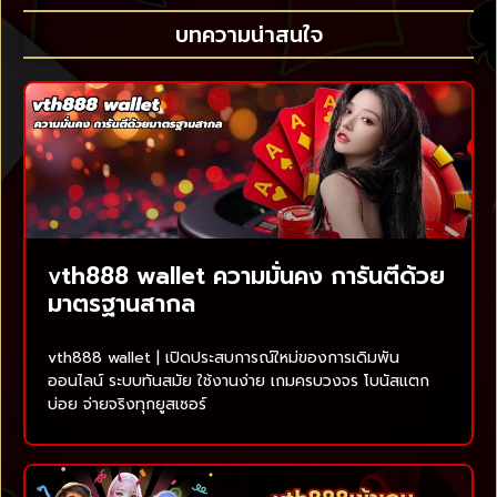
บทความน่าสนใจ
vth888 wallet ความมั่นคง การันตีด้วย
มาตรฐานสากล
vth888 wallet | เปิดประสบการณ์ใหม่ของการเดิมพัน
ออนไลน์ ระบบทันสมัย ใช้งานง่าย เกมครบวงจร โบนัสแตก
บ่อย จ่ายจริงทุกยูสเซอร์