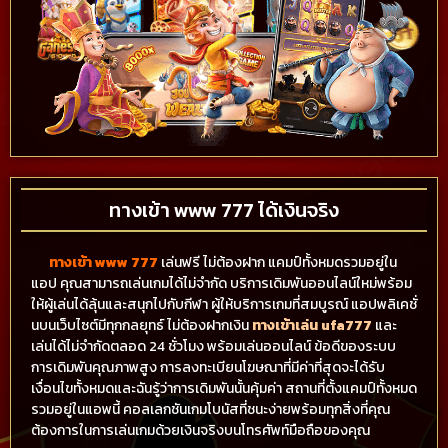
ทางเข้า www 777 ได้เงินจริง
ทางเข้า www 777
เล่นฟรี ไม่ต้องฝาก แคมป์ทั้งหมดรวมอยู่ใน
แอป คุณสามารถเล่นเกมได้ไม่จำกัด บริการเดิมพันออนไลน์ใหม่พร้อม
ให้ผู้เล่นได้ลุ้นและสนุกไปกับกีฬา ผู้ให้บริการเกมที่สมบูรณ์ แอปพลิเคชั่
นบนเว็บไซต์มีทุกกลยุทธ์ ไม่ต้องฝากเงิน
ทางเข้าเล่น ufa777
และ
เล่นได้ไม่จำกัดตลอด 24 ชั่วโมง พร้อมเล่นออนไลน์ ข้อดีของระบบ
การเดิมพันคุณภาพสูง การลงทะเบียนโฆษณาที่มีค่าที่สุดจะได้รับ
เงื่อนไขทั้งหมดและฉันรู้ว่าการเดิมพันนั้นคุ้มค่า สถานที่ตั้งแคมป์ทั้งหมด
รวมอยู่ในแอพนี้ คอลเลกชันเกมโบนัสที่ชนะง่ายพร้อมทุกสิ่งที่คุณ
ต้องการในการเล่นเกมด้วยเงินจริงบนโทรศัพท์มือถือของคุณ