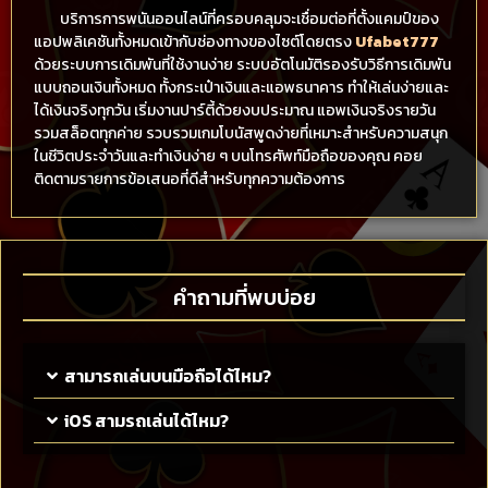
บริการการพนันออนไลน์ที่ครอบคลุมจะเชื่อมต่อที่ตั้งแคมป์ของ
แอปพลิเคชันทั้งหมดเข้ากับช่องทางของไซต์โดยตรง
Ufabet777
ด้วยระบบการเดิมพันที่ใช้งานง่าย ระบบอัตโนมัติรองรับวิธีการเดิมพัน
แบบถอนเงินทั้งหมด ทั้งกระเป๋าเงินและแอพธนาคาร ทำให้เล่นง่ายและ
ได้เงินจริงทุกวัน เริ่มงานปาร์ตี้ด้วยงบประมาณ แอพเงินจริงรายวัน
รวมสล็อตทุกค่าย รวบรวมเกมโบนัสพูดง่ายที่เหมาะสำหรับความสนุก
ในชีวิตประจำวันและทำเงินง่าย ๆ บนโทรศัพท์มือถือของคุณ คอย
ติดตามรายการข้อเสนอที่ดีสำหรับทุกความต้องการ
คำถามที่พบบ่อย
สามารถเล่นบนมือถือได้ไหม?
iOS สามรถเล่นได้ไหม?